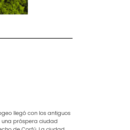
geo llegó con los antiguos
ue una próspera ciudad
recho de Corfú. La ciudad