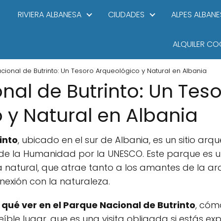
RIVIERA ALBANESA
CIUDADES
ALPES ALBANE
ALQUILER CO
cional de Butrinto: Un Tesoro Arqueológico y Natural en Albania
nal de Butrinto: Un Tes
 y Natural en Albania
into
, ubicado en el sur de Albania, es un sitio ar
 de la Humanidad por la UNESCO. Este parque es 
za natural, que atrae tanto a los amantes de la 
nexión con la naturaleza.
s
qué ver en el Parque Nacional de Butrinto
, cóm
eíble lugar, que es una visita obligada si estás e