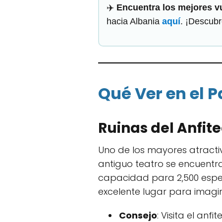
✈️
Encuentra los mejores vu
hacia Albania
aquí
. ¡Descubr
Qué Ver en el 
Ruinas del Anfi
Uno de los mayores atractiv
antiguo teatro se encuentra
capacidad para 2,500 espect
excelente lugar para imagi
Consejo
: Visita el an