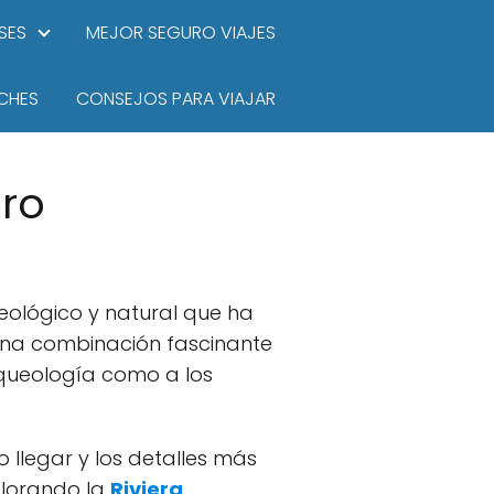
SES
MEJOR SEGURO VIAJES
CHES
CONSEJOS PARA VIAJAR
oro
queológico y natural que ha
una combinación fascinante
arqueología como a los
o llegar y los detalles más
xplorando la
Riviera