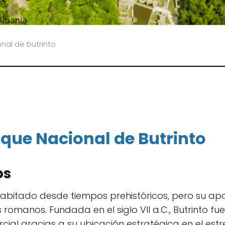
nal de butrinto
rque Nacional de Butrinto
os
abitado desde tiempos prehistóricos, pero su apo
 romanos. Fundada en el siglo VII a.C., Butrinto f
cial gracias a su ubicación estratégica en el est