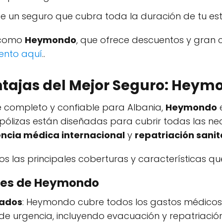
ige un seguro que cubra toda la duración de tu es
 como
Heymondo
, que ofrece descuentos y gran 
ento aquí
..
ntajas del Mejor Seguro: Heym
je completo y confiable para Albania,
Heymondo
e
pólizas están diseñadas para cubrir todas las ne
encia médica internacional
y
repatriación sanit
s las principales coberturas y características qu
ales de Heymondo
tados
: Heymondo cubre todos los gastos médicos, 
e urgencia, incluyendo evacuación y repatriación.