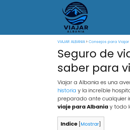
VIAJAR ALBANIA
Consejos para Viajar
Seguro de via
saber para vi
Viajar a Albania es una ave
historia
y la increíble hospi
preparado ante cualquier i
viaje para Albania
y todo l
Indice
[
Mostrar
]