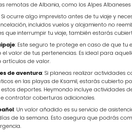
eas remotas de Albania, como los Alpes Albaneses o
: Si ocurre algo imprevisto antes de tu viaje y ne
ncelación, incluidos vuelos y alojamiento no reem
es que interrumpir tu viaje, también estarás cubier
uipaje
: Este seguro te protege en caso de que tu 
l valor de tus pertenencias. Es ideal para aquel
 artículos de valor.
es de aventura
: Si planeas realizar actividades
ticos en las playas de Ksamil, estarás cubierto po
 estos deportes. Heymondo incluye actividades d
de contratar coberturas adicionales.
pañol
: Un valor añadido es su servicio de asistenc
7 días de la semana. Esto asegura que podrás co
rgencia.